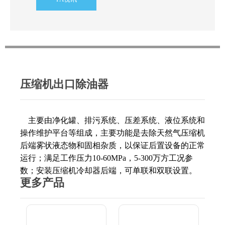
压缩机出口除油器
主要由净化
罐
、排污
系统
、压差系统、液位系统
和
操作维护平台
等组成，
主要功能是
去除
天然气压缩机
后端
雾
状液态物和固相杂质，以保证后置设备的正常
运行
；满足工作压力
10-60MPa
，
5-300
万方工况参
数；安装压缩机冷却器后端，可单联和双联设置。
更多产品