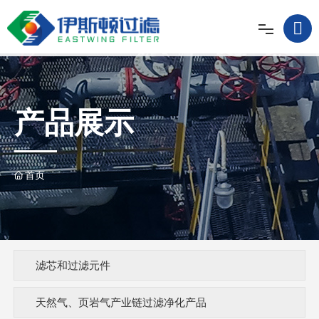

首页/Home
关于我们/About
产品展示
产品展示/Product
首页
新闻资讯/New
运用案例/Case
滤芯和过滤元件
荣誉资质/Honor
天然气、页岩气产业链过滤净化产品